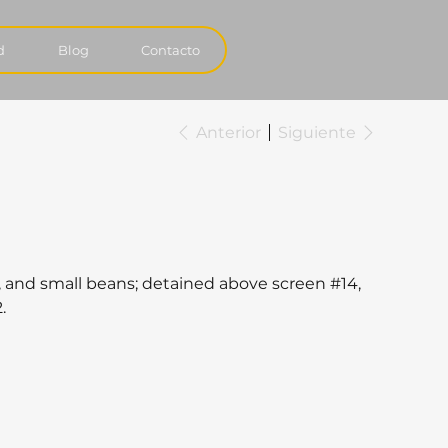
d
Blog
Contacto
Anterior
Siguiente
um, and small beans; detained above screen #14,
.