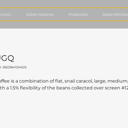
Inicio
Sobre nosotros
Productos
Sostenibilida
UGQ
SKU
:
36523641234523
36523641234523
ffee is a combination of flat, snail caracol, large, medi
th a 1.5% flexibility of the beans collected over screen #12